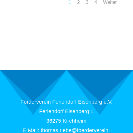
1
2
3
4
Weiter
Förderverein Feriendorf Eisenberg e.V.
Feriendorf Eisenberg 1
36275 Kirchheim
E-Mail: thomas.riebe@foerderverein-