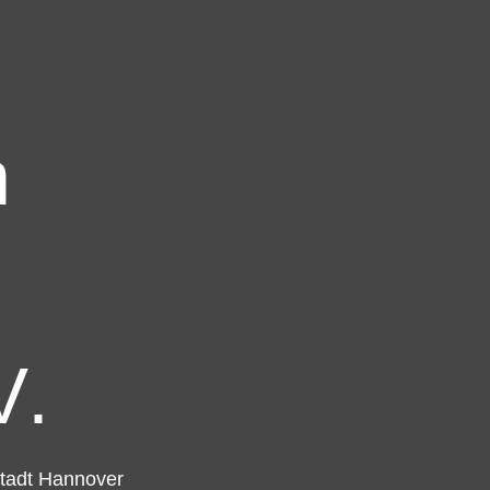
n
V.
stadt Hannover