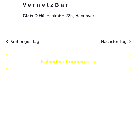
Ans
VernetzBar
Juni,
Gleis D
Hüttenstraße 22b, Hannover
Nav
2026
Vorheriger Tag
Nächster Tag
Kalender abonnieren