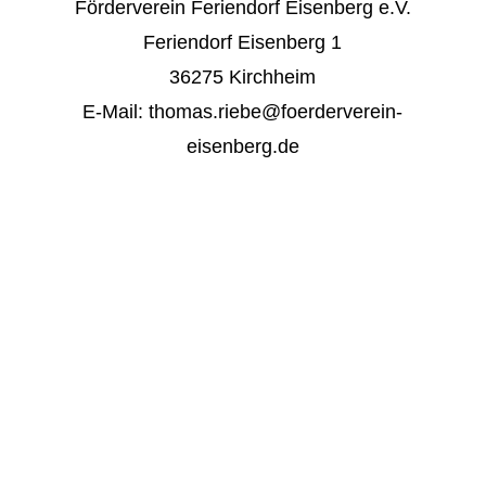
Förderverein Feriendorf Eisenberg e.V.
Feriendorf Eisenberg 1
36275 Kirchheim
E-Mail: thomas.riebe@foerderverein-
eisenberg.de
Der Förderverein Feriendorf Eisenberg ist
eine gemeinnützige Organisation und
unterstützt die Einrichtung der
Landeshauptstadt Hannover (LHH) mit den
ihm zur Verfügung stehenden Mitteln.