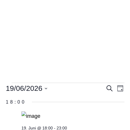
19/06/2026
Veranstaltungen
Suche
V
Ver
Tag
Datum
A
18:00
Suc
für
wählen.
N
und
19.
19. Juni @ 18:00
-
23:00