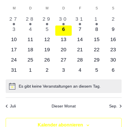
Datum
A
M
MONTAG
D
DIENSTAG
M
MITTWOCH
D
DONNERSTAG
F
FREITAG
S
SAMSTAG
S
SONNT
Kalender
Suc
wählen.
1
1
1
1
1
1
0
27
28
29
30
31
1
2
N
von
und
Veranstaltung
Veranstaltung
Veranstaltung
Veranstaltung
Veranstaltun
Veransta
Verans
0
0
0
0
0
0
0
3
4
5
6
7
8
9
Veranstaltungen
Veranstaltungen
Veranstaltungen
Veranstaltungen
Veranstaltungen
Veranstaltung
Verans
0
0
0
0
0
0
0
10
11
12
13
14
15
16
Veranstaltungen
Ans
Veranstaltungen
Veranstaltungen
Veranstaltungen
Veranstaltungen
Veranstaltungen
Veranstaltung
Verans
0
0
0
0
0
0
0
17
18
19
20
21
22
23
Nav
Veranstaltungen
Veranstaltungen
Veranstaltungen
Veranstaltungen
Veranstaltungen
Veranstaltung
Verans
0
0
0
0
0
0
0
24
25
26
27
28
29
30
Veranstaltungen
Veranstaltungen
Veranstaltungen
Veranstaltungen
Veranstaltungen
Veranstaltung
Verans
0
0
0
0
0
0
0
31
1
2
3
4
5
6
Veranstaltungen
Veranstaltungen
Veranstaltungen
Veranstaltungen
Veranstaltungen
Veranstaltung
Verans
Es gibt keine Veranstaltungen an diesem Tag.
Hinweis
Juli
Dieser Monat
Sep.
Kalender abonnieren