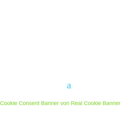
Der Förderverein Feriendorf Eisenberg ist
eine gemeinnützige Organisation und
unterstützt die Einrichtung der
Landeshauptstadt Hannover (LHH) mit den
ihm zur Verfügung stehenden Mitteln.
Cookie Consent Banner von Real Cookie Banner