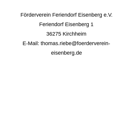
Förderverein Feriendorf Eisenberg e.V.
Feriendorf Eisenberg 1
36275 Kirchheim
E-Mail: thomas.riebe@foerderverein-
eisenberg.de
Der Förderverein Feriendorf Eisenberg ist
eine gemeinnützige Organisation und
unterstützt die Einrichtung der
Landeshauptstadt Hannover (LHH) mit den