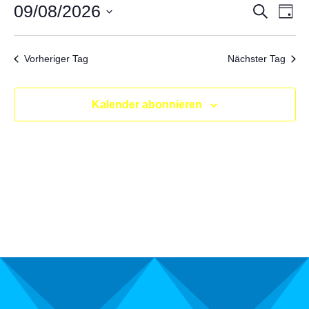
für
09/08/2026
Suche
V
Ver
Tag
9.
Datum
A
Suc
wählen.
Vorheriger Tag
Nächster Tag
August,
N
und
2026
Kalender abonnieren
Ans
Nav