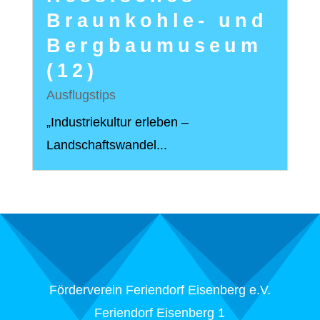
Braunkohle- und
Bergbaumuseum
(12)
Ausflugstips
„Industriekultur erleben –
Landschaftswandel...
Förderverein Feriendorf Eisenberg e.V.
Feriendorf Eisenberg 1